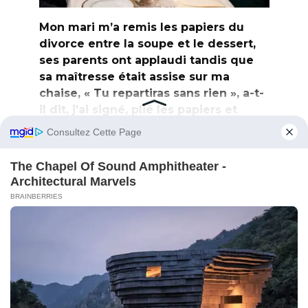
Mon mari m’a remis les papiers du
divorce entre la soupe et le dessert,
ses parents ont applaudi tandis que
sa maîtresse était assise sur ma
chaise, « Tu repartiras sans rien », a-t-
il dit, j’ai signé, plié les papiers et
demandé au serveur d’apporter une
assiette supplémentaire, puis mon
avocat nous a rejoints et a posé les
documents de propriété à côté de
son verre de vin.
« Tu repartiras sans rien », dit Adrian en
glissant
0
76