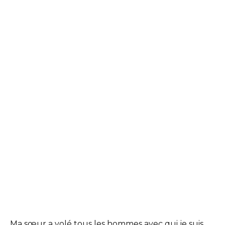
Ma sœur a volé tous les hommes avec qui je suis