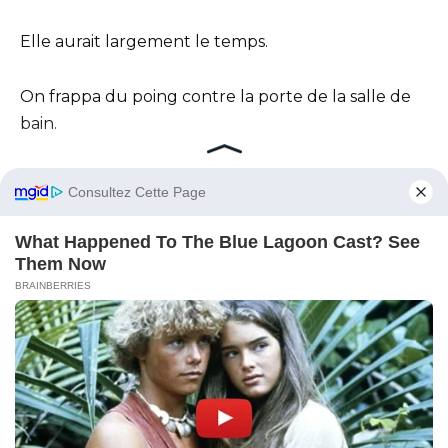
Elle aurait largement le temps.
On frappa du poing contre la porte de la salle de
bain.
Une fois, puis une deuxième, puis une troisième.
— Ouvre immédiatement !
La voix de Miroslava Andreïevna était sèche et
exigeante.
Marina se figea avec le pinceau à blush dans la
main.
— Miroslava Andreïevna, je vais bientôt finir.