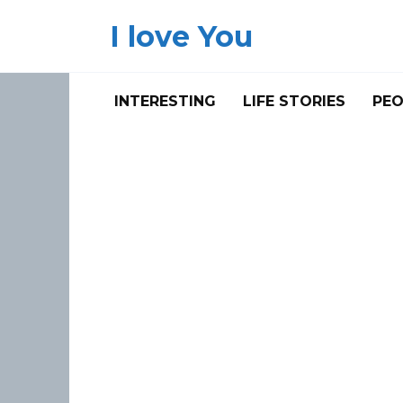
Skip
I love You
to
content
INTERESTING
LIFE STORIES
PEO