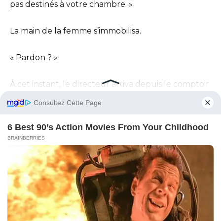
pas destinés à votre chambre. »
La main de la femme s’immobilisa.
« Pardon ? »
À cet instant, le directeur arriva depuis le comptoir
des serviettes.
Le maître-nageur se plaça à côté de lui, son sifflet
suspendu sur la poitrine.
Le directeur prit la parole avec un calme
exemplaire.
« Ces cadeaux étaient destinés aux clients
auxquels ces transats réservés avaient été