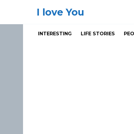
Skip
I love You
to
content
INTERESTING
LIFE STORIES
PEO