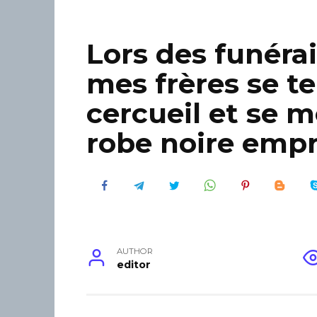
Lors des funéra
mes frères se t
cercueil et se 
robe noire emp
AUTHOR
editor