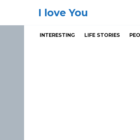
Skip
I love You
to
content
INTERESTING
LIFE STORIES
PEO