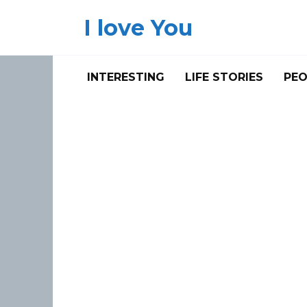
Skip
I love You
to
content
INTERESTING
LIFE STORIES
PEO