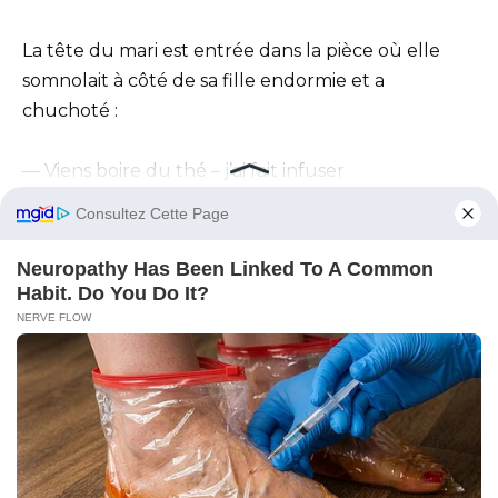
La tête du mari est entrée dans la pièce où elle
somnolait à côté de sa fille endormie et a
chuchoté :
— Viens boire du thé – j’ai fait infuser.
Imagine – il a fait infuser ! Il a appris, nom d’un
chien — ça ne fait même pas un an ! Regarde !
Avant, il ne pouvait que faire bouillir de la bouillie,
qu’elle devait manger ensuite.
« Peut-être qu’il apprendra aussi à faire des petits
pains.