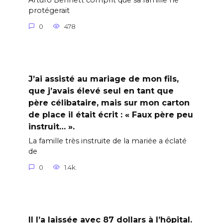
Arturo Bennett comprit que sa famille ne
protégerait
0
478
J’ai assisté au mariage de mon fils,
que j’avais élevé seul en tant que
père célibataire, mais sur mon carton
de place il était écrit : « Faux père peu
instruit… ».
La famille très instruite de la mariée a éclaté
de
0
1.4k.
Il l’a laissée avec 87 dollars à l’hôpital.