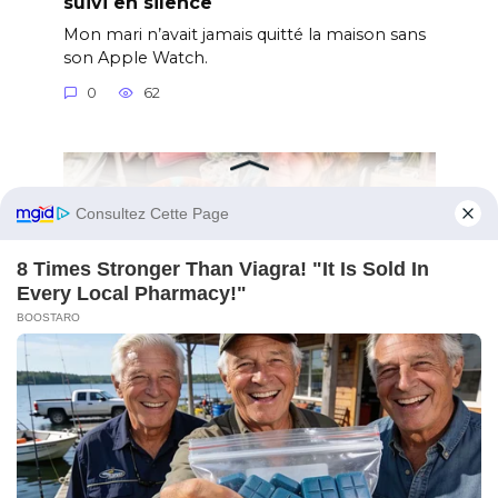
suivi en silence
Mon mari n’avait jamais quitté la maison sans
son Apple Watch.
0
62
Mon mari m’a laissée seule avec nos
triplés nouveau-nés pour partir en «
vacances bien méritées » – Ce qu’il a