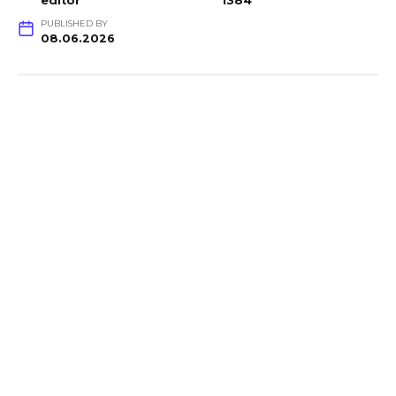
editor
1384
PUBLISHED BY
08.06.2026