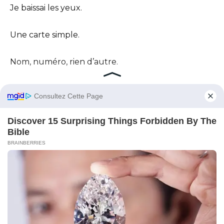
Je baissai les yeux.
Une carte simple.
Nom, numéro, rien d’autre.
« Général Frank. »
Je hochai la tête.
« Frank. »
Son expression s’adoucit à peine.
« Tu ne te souviens peut-être pas de moi. »