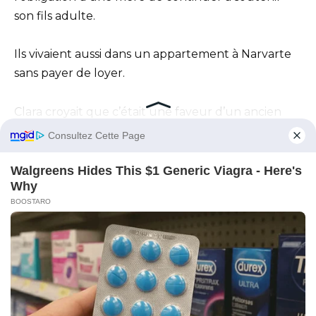
son fils adulte.
Ils vivaient aussi dans un appartement à Narvarte
sans payer de loyer.
Clara croyait que c’était une faveur d’un ancien
ami de Ricardo.
Elle ne savait pas que l’immeuble appartenait à
Teresa.
Son mari, don Manuel, avait d’abord été maçon,
puis administrateur.
Ce n’était pas un homme qui se vantait, mais il
savait économiser.