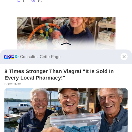
0
62
Mon mari m’a laissée seule avec nos
triplés nouveau-nés pour partir en «
vacances bien méritées » – Ce qu’il a
trouvé dans sa valise au complexe
hôtelier l’a poussé à m’appeler en
hurlant