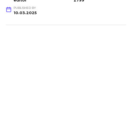
editor
2799
PUBLISHED BY
10.03.2025