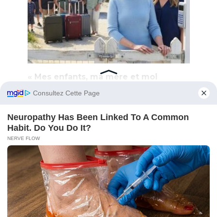
« Mes enfants, ma mère et moi
passerons les vacances de printemps
dans ta maison de plage », m’a écrit
ma belle-fille par SMS. « Assure-toi
que le réfrigérateur soit rempli jeudi.
» Je lui ai répondu par un seul mot : «
Non ».
Elle m’a envoyé un emoji qui riait. « Nous
viendrons
0
400