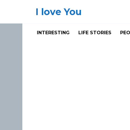
Skip
I love You
to
content
INTERESTING
LIFE STORIES
PEO